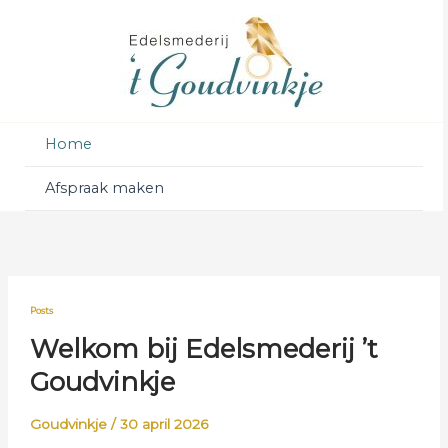
Ga
naar
de
inhoud
Home
Afspraak maken
Posts
Welkom bij Edelsmederij ’t
Goudvinkje
Goudvinkje
/
30 april 2026